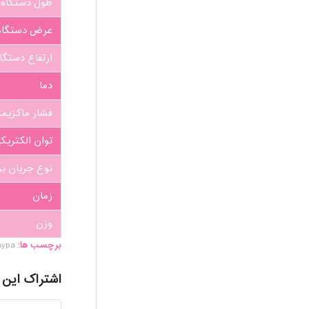
طول دستگاه
عرض دستگاه
ارتفاع دستگا
دما
فشار ماکزیم
توان الکتری
نوع جریان ب
زمان
وزن
برچسب ها:
aypa
اشتراک این