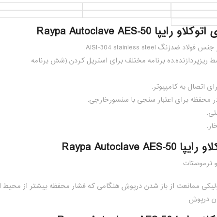
ایپا Raypa Autoclave AES-50
د ضدزنگ AISI-304 stainless steel.
ط ریزپردازنده.ده برنامه مختلف برای استریل کردن.(شش برنامه
ر محفظه برای اعتبار سنجی با سنسورخارجی.
تی.
ار.
Raypa Autoclave AES-
 ترموستات.
یکی ممانعت از باز شدن درپوش هنگامی که فشار محفظه بیشتر از محیط 
دن درپوش