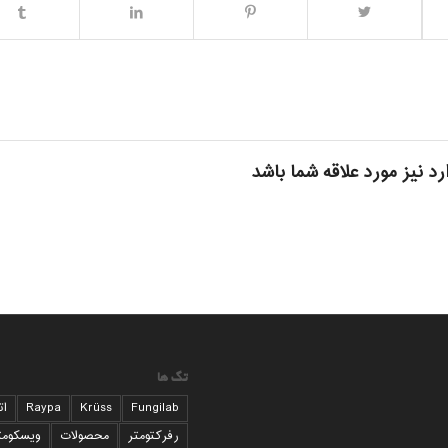
رد نیز مورد علاقه شما باشد
تگ ها
Fungilab
Krüss
Raypa
ات
رفرکتومتر
محصولات
ویسکومت