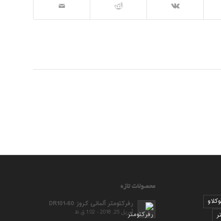
محصولات تازه
وکلاو
رفرکتومتر آلمانی کروز DR101-60
آوریل 25, 2018 - 1:02 ق.ظ
ر