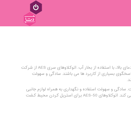
دستگاهی است برای استریل کردن ابزارهای پزشکی و آزمایشگاهی و… در فشار و دمای بالا، با استفاده از بخار آب. اتوکلاوهای سری AES از شرکت
ا از نوع اتوکلاوهای عمودی هستند و در ظرفیت های مختلف از ۸ تا ۱۵۰ لیتر پاسخگوی بسیاری از کاربرد ها می باشند. سادگی و سهولت
، یکی از مدل های سری AES شرکت رایپا است. سادگی و سهولت استفاده و نگهداری به همراه لوازم جانبی
متنوع، اتوکلاو AES-50 را به گزینه مناسبی برای آزمایشگاه ها، مراکز تحقیقاتی و… تبدیل می کند. اتوکلاوهای AES-50 برای استریل کردن محیط کشت