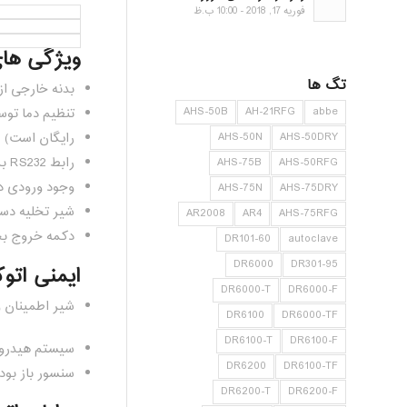
فوریه 17, 2018 - 10:00 ب.ظ
ویژگی های اتوکلاو ر
تگ ها
بدنه خارجی از جنس فولا
AHS-50B
AH-21RFG
abbe
تنظیم دما توس
AHS-50N
AHS-50DRY
رایگان است)
رابط RS232 برای اتصال به کامپیوتر.
AHS-75B
AHS-50RFG
وجود ورودی د
AHS-75N
AHS-75DRY
شیر تخلیه دس
AR2008
AR4
AHS-75RFG
دکمه خروج بخ
DR101-60
autoclave
DR6000
DR301-95
ایمنی اتوکلاو رایپا 50
DR6000-T
DR6000-F
شیر اطمینان و
DR6100
DR6000-TF
DR6100-T
DR6100-F
سیستم هیدرول
DR6200
DR6100-TF
سنسور باز بو
DR6200-T
DR6200-F