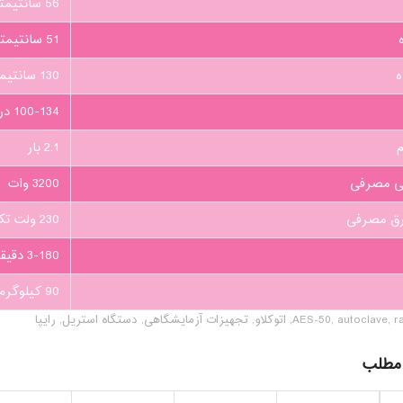
56 سانتیمتر
51 سانتیمتر
ه
130 سانتیمتر
100-134 درجه سانتیگراد
م
2.1 بار
کی مصرفی
3200 وات
رق مصرفی
230 ولت تک فاز
3-180 دقیقه
90 کیلوگرم
r
,
autoclave
,
AES-50
,
اتوکلاو
,
تجهیزات آزمایشگاهی
,
دستگاه استریل
,
رایپا
 مطلب