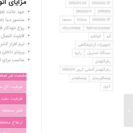
مزایای اتوکلاو رایپا 0
DR6201-95
DR6200-TF
DR6300-F
DR6300
جود حالت Agar بین ۴۰ تا ۸۰ درجه سانتی گراد.
سنسور دما (optional).
raypa
Krüss
DR6300-TF
روع خودکار قاب
Viscometer
Refractometer
قابلیت اتصال ب
آبه
اتوکلاو
نرم افزار کنترل کنند
تجهیزات آزمایشگاهی
پرینتر داخلی یا خارج
دستگاه استریل
رایپا
مناسب برای ا
رفرکتومتر
رفرکتومتر آلمانی کروز DR6300
مشخصات فنی اتوکلاو رایپا lave AES-50
ویسکوزیمتر
ویسکومتر
کروز
ظرفیت کل م
ظرفیت مفید 
قطر محفظه
اتوکلاو رایپا AES-75
ارتفاع محفظه