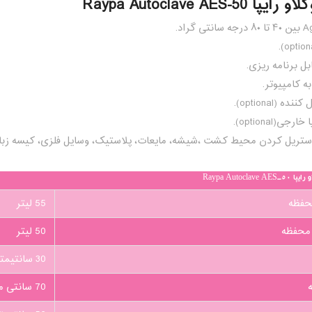
Raypa Autoclave AES-5
ل برنامه ریزی.
ه کامپیوتر.
ه (optional).
ی(optional).
ستریل کردن محیط کشت ،شیشه، مایعات، پلاستیک، وسایل فلزی، کیسه زبال
Raypa Autoc
حفظه
55 لیتر
محفظه
50 لیتر
30 سانتیمتر
70 سانتی متر