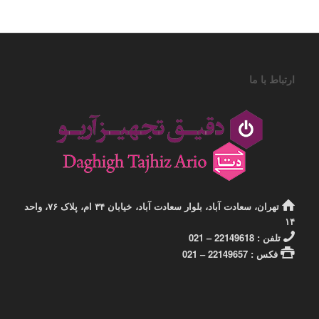
ارتباط با ما
تهران، سعادت آباد، بلوار سعادت آباد، خیابان ۳۴ ام، پلاک ۷۶، واحد
۱۴
تلفن : 22149618 – 021
فکس : 22149657 – 021