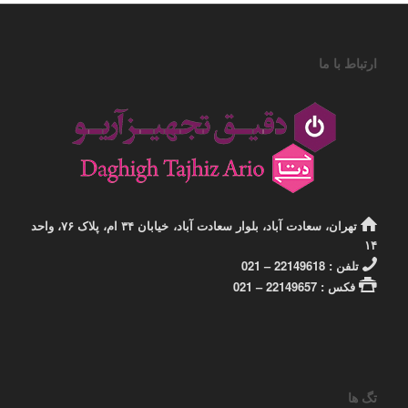
ارتباط با ما
تهران، سعادت آباد، بلوار سعادت آباد، خیابان ۳۴ ام، پلاک ۷۶، واحد
۱۴
تلفن : 22149618 – 021
فکس : 22149657 – 021
تگ ها