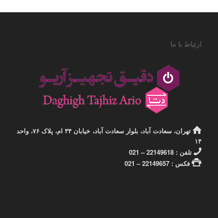
ارتباط با ما
تهران، سعادت آباد، بلوار سعادت آباد، خیابان ۳۴ ام، پلاک ۷۶، واحد
۱۴
تلفن : 22149618 – 021
فکس : 22149657 – 021