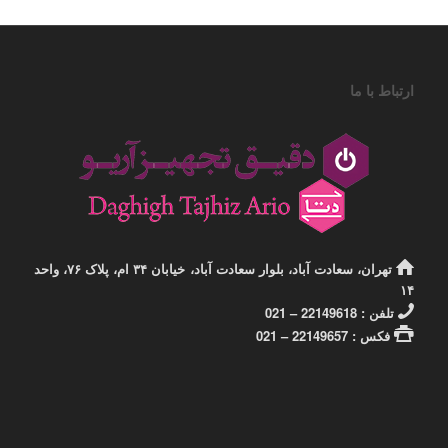
ارتباط با ما
تهران، سعادت آباد، بلوار سعادت آباد، خیابان ۳۴ ام، پلاک ۷۶، واحد
۱۴
تلفن : 22149618 – 021
فکس : 22149657 – 021