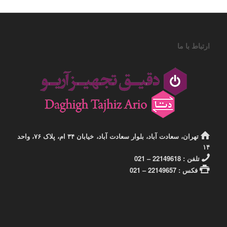
ارتباط با ما
تهران، سعادت آباد، بلوار سعادت آباد، خیابان ۳۴ ام، پلاک ۷۶، واحد
۱۴
تلفن : 22149618 – 021
فکس : 22149657 – 021