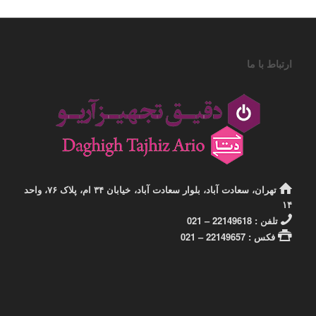
ارتباط با ما
تهران، سعادت آباد، بلوار سعادت آباد، خیابان ۳۴ ام، پلاک ۷۶، واحد
۱۴
تلفن : 22149618 – 021
فکس : 22149657 – 021