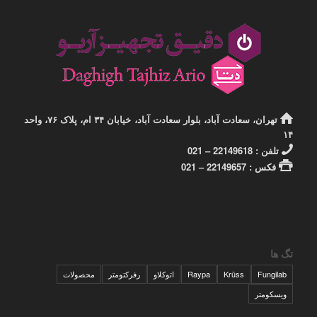
تهران، سعادت آباد، بلوار سعادت آباد، خیابان ۳۴ ام، پلاک ۷۶، واحد
۱۴
تلفن : 22149618 – 021
فکس : 22149657 – 021
تگ ها
Fungilab
Krüss
Raypa
اتوکلاو
رفرکتومتر
محصولات
ویسکومتر