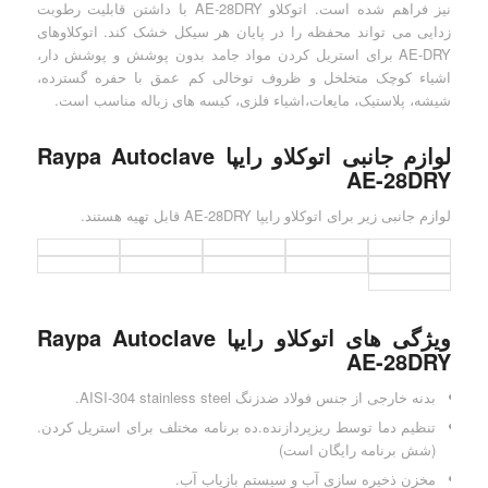
نیز فراهم شده است. اتوکلاو AE-28DRY با داشتن قابلیت رطوبت
زدایی می تواند محفظه را در پایان هر سیکل خشک کند. اتوکلاوهای
AE-DRY برای استریل کردن مواد جامد بدون پوشش و پوشش دار،
اشیاء کوچک متخلخل و ظروف توخالی کم عمق با حفره گسترده،
شیشه، پلاستیک، مایعات،اشیاء فلزی، کیسه های زباله مناسب است.
لوازم جانبی اتوکلاو رایپا Raypa Autoclave
AE-28DRY
لوازم جانبی زیر برای اتوکلاو رایپا AE-28DRY قابل تهیه هستند.
ویژگی های اتوکلاو رایپا Raypa Autoclave
AE-28DRY
بدنه خارجی از جنس فولاد ضدزنگ AISI-304 stainless steel.
تنظیم دما توسط ریزپردازنده.ده برنامه مختلف برای استریل کردن.
(شش برنامه رایگان است)
مخزن ذخیره سازی آب و سیستم بازیاب آب.