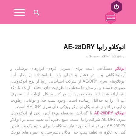
اتوکلاو رایپا AE-28DRY
در
Raypa
,
اتوکلاو
,
محصولات
اتوکلاو
دستگاهی است برای استریل کردن ابزارهای پزشکی و
آزمایشگاهی و… در فشار و دمای بالا، با استفاده از بخار آب.
اتوکلاوهای سری AE-DRY از شرکت اسپانیایی رایپا از نوع اتوکلاوهای
عمودی هستند و در مدل ها مختلف با ظرفیت های مختلف از ۲۸ تا ۱۵۰
لیتر ارائه شده اند. منبع ذخیره آب در کنار سیکل بازیاب آب، مصرف
آب آن را به حداقل رسانده است. وجود پمپ خلا و توانایی رطوبت
زدایی در انتهای هر سیکل از دیگر ویژگی های سری AE-DRY است.
اتوکلاو AE-28DRY
با گنجایش محفظه ی۲۸ لیتر، یکی از اتوکلاوهای
سری AE-DRY شرکت رایپا است. منبع دخیره آب تعبیه شده در اتوکلاو
AE-28DRY می تواند آب مورد نیاز دستگاه را برای حدود یک ماه تامین
کند. به علاوه به لطف پمپ خلا امکان دسترسی به حفره های کوچک