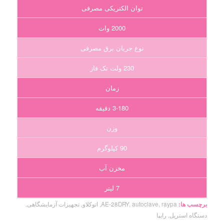
توان الکتریکی مصرفی
2000 وات
نوع جریان برق مصرفی
230 ولت تک فاز
زمان
3-180 دقیقه
وزن
90 کیلوگرم
مخزن آب
7 لیتر
برچسب ها:
raypa
,
autoclave
,
AE-28DRY
,
اتوکلاو
,
تجهیزات آزمایشگاهی
,
دستگاه استریل
,
رایپا