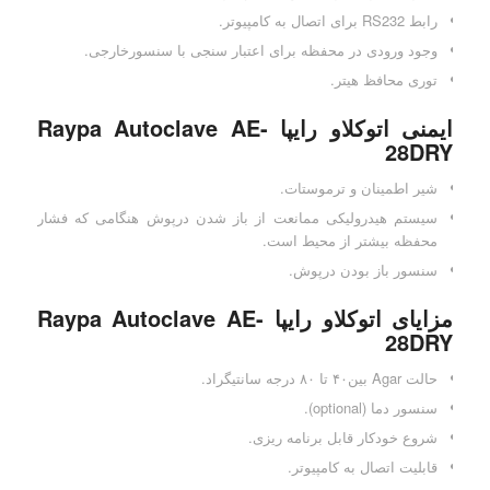
رابط RS232 برای اتصال به کامپیوتر.
وجود ورودی در محفظه برای اعتبار سنجی با سنسورخارجی.
توری محافظ هیتر.
ایمنی اتوکلاو رایپا Raypa Autoclave AE-
28DRY
شیر اطمینان و ترموستات.
سیستم هیدرولیکی ممانعت از باز شدن درپوش هنگامی که فشار
محفظه بیشتر از محیط است.
سنسور باز بودن درپوش.
مزایای اتوکلاو رایپا Raypa Autoclave AE-
28DRY
حالت Agar بین۴۰ تا ۸۰ درجه سانتیگراد.
سنسور دما (optional).
شروع خودکار قابل برنامه ریزی.
قابلیت اتصال به کامپیوتر.