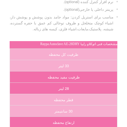
نرم افزار کنترل کننده (optional).
پرینتر داخلی یا خارجی(optional).
مناسب برای استریل کردن: مواد جامد بدون پوشش و پوشش دار،
اشیاء کوچک متخلخل و ظروف توخالی کم عمق با حفره گسترده،
شیشه، پلاستیک،مایعات،اشیاء فلزی، کیسه های زباله.
مشخصات فنی اتوکلاو رایپا Raypa Autoclave AE-28DRY
ظرفیت کل محفظه
33 لیتر
ظرفیت مفید محفظه
28 لیتر
قطر محفظه
30 سانتیمتر
ارتفاع محفظه