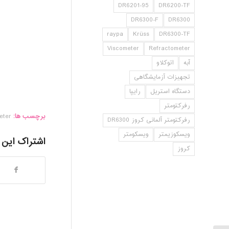
DR6201-95
DR6200-TF
DR6300-F
DR6300
raypa
Krüss
DR6300-TF
Viscometer
Refractometer
آبه
اتوکلاو
تجهیزات آزمایشگاهی
دستگاه استریل
رایپا
رفرکتومتر
برچسب ها:
eter
رفرکتومتر آلمانی کروز DR6300
ویسکوزیمتر
ویسکومتر
اشتراک این
کروز