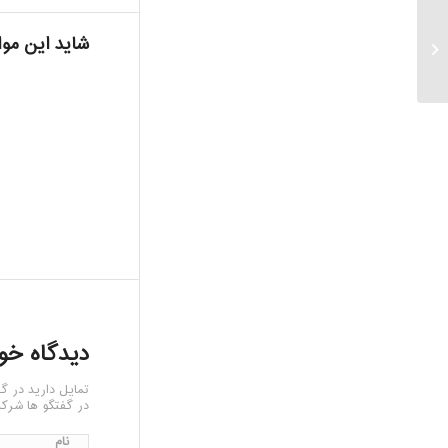
شاید این موا
ویسکومتر (ویسکوزیمتر)
مدل SMART L
دیدگاه خو
تمایل دارید در گ
در گفتگو ها شرکت
نام