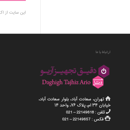
این سایت از ا
ارتباط با ما
تهران، سعادت آباد، بلوار سعادت آباد،
خیابان ۳۴ ام، پلاک ۷۶، واحد ۱۴
تلفن : 22149618 – 021
فکس : 22149657 – 021