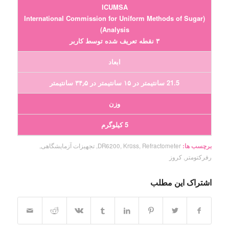
ICUMSA
(International Commission for Uniform Methods of Sugar
Analysis)
۳ نقطه تعریف شده توسط کاربر
ابعاد
21.5 سانتیمتر در ۱۵ سانتیمتر در ۳۴٫۵ سانتیمتر
وزن
5 کیلوگرم
برچسب ها:
Refractometer
,
Krüss
,
DR6200
,
تجهیزات آزمایشگاهی
,
رفرکتومتر
,
کروز
اشتراک این مطلب