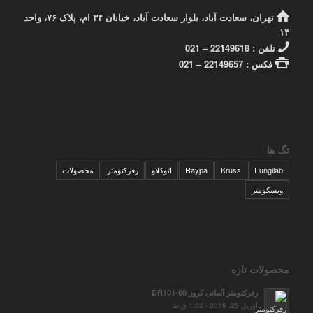
تهران، سعادت آباد، بلوار سعادت آباد، خیابان ۳۴ ام، پلاک ۷۶، واحد
۱۴
تلفن : 22149618 – 021
فکس : 22149657 – 021
تگ ها
Fungilab
Krüss
Raypa
اتوکلاو
رفرکتومتر
محصولات
ویسکومتر
محصولات تازه
رفرکتومتر آلمانی کروز DR101-60
آوریل 25, 2018 - 1:02 ق.ظ