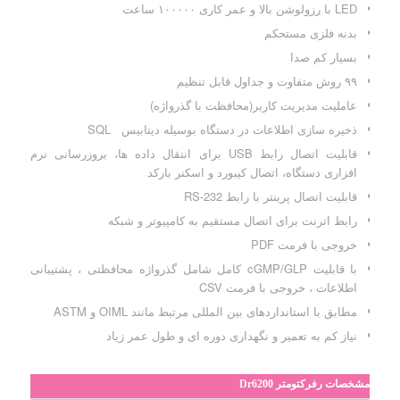
LED با رزولوشن بالا و عمر کاری ۱۰۰۰۰۰ ساعت
بدنه فلزی مستحکم
بسیار کم صدا
۹۹ روش متفاوت و جداول قابل تنظیم
عاملیت مدیریت کاربر(محافظت با گذرواژه)
ذخیره سازی اطلاعات در دستگاه بوسیله دیتابیس SQL
قابلیت اتصال رابط USB برای انتقال داده ها، بروزرسانی نرم
افزاری دستگاه، اتصال کیبورد و اسکنر بارکد
قابلیت اتصال پرینتر با رابط RS-232
رابط اترنت برای اتصال مستقیم به کامپیوتر و شبکه
خروجی با فرمت PDF
با قابلیت cGMP/GLP کامل شامل گذرواژه محافظتی ، پشتیبانی
اطلاعات ، خروجی با فرمت CSV
مطابق با استانداردهای بین المللی مرتبط مانند OIML و ASTM
نیاز کم به تعمیر و نگهداری دوره ای و طول عمر زیاد
مشخصات رفرکتومتر Dr6200