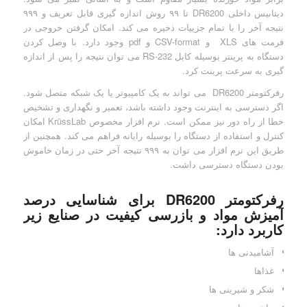
دیتابیس داخلی DR6200 تا ۹۹ روش اندازه گیری قابل تعریف و ۹۹۹
نتیجه آخر را با تمام جزییات ذخیره می کند. امکان گرفتن خروجی در
فرمت های XLS و CSV-format و pdf وجود دارد. با وصل کردن
دستگاه به پرینتر بوسیله کابل RS-232 می توان نتیجه را پس از اندازه
گیری به سرعت پرینت کرد.
رفرکتومتر DR6200 می تواند به یک کامپیوتر یا یک شبکه متصل شود.
اگر دسترسی به اینترنت وجود داشته باشد، تعمیر و نگهداری و تشخیص
خطا از راه دور نیز ممکن است. نرم افزار مخصوص KrüssLab امکان
کنترل و استفاده از دستگاه را بوسیله رایانه فراهم می کند. همچنین از
طریق این نرم افزار می توان به ۹۹۹ نتیجه آخر حتی در زمان خاموش
بودن دستگاه دسترسی داشت.
رفرکتومتر DR6200 برای شناسایی درصد
آمیزش مواد و بازرسی کیفیت در صنایع زیر
کاربرد دارد:
آشامیدنی ها
غذاها
شکر و شیرینی ها