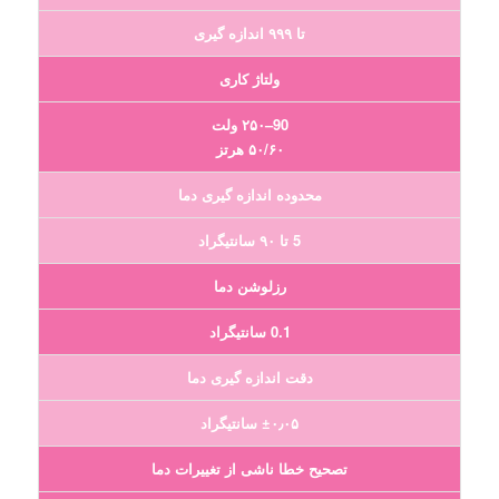
تا ۹۹۹ اندازه گیری
ولتاژ کاری
90–۲۵۰ ولت
۵۰/۶۰ هرتز
محدوده اندازه گیری دما
5 تا ۹۰ سانتیگراد
رزلوشن دما
0.1 سانتیگراد
دقت اندازه گیری دما
±۰٫۰۵ سانتیگراد
تصحیح خطا ناشی از تغییرات دما