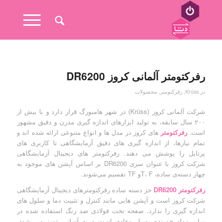
رفرکتومتر آلمانی کروز DR6200
در
Krüss
,
رفرکتومتر
,
محصولات
شرکت آلمانی کروز (Krüss) در شهر هامبورگ قرار دارد و با بیش از
۲۰۰ سال سابقه، به تولید ابزارهای اندازه گیری مدرن و دقیق مشهور
است.
رفرکتومتر
های کروز در مدل ها و انواع متنوعی ارائه شده اند و
تمام نیازها، از اندازه گیری های دقیق آزمایشگاهی تا کاربری های
پرتابل را پوشش می دهند. رفرکتومتر های دیجیتال آزمایشگاهی
شرکت کروز با عنوان سری DR6200 بر اساس آپشن های موجود به
چهار دسته‌ی ساده، T، Fو TF تقسیم می‌شوند.
رفرکتومتر DR6200
جز دسته ساده رفرکتومترهای دیجیتال آزمایشگاهی
شرکت کروز است و آپشن هایی مانند کنترل و تثبیت دما و سلول های
اندازه گیری را ندارد. صفحه تخت فولادی ضد زنگ استفاده شده در
برابر مواد خورنده بسیار مقاوم است و به آسانی تمیز می شود.