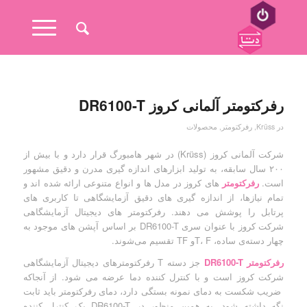
رفرکتومتر آلمانی کروز DR6100-T
در
Krüss
,
رفرکتومتر
,
محصولات
شرکت آلمانی کروز (Krüss) در شهر هامبورگ قرار دارد و با بیش از
۲۰۰ سال سابقه، به تولید ابزارهای اندازه گیری مدرن و دقیق مشهور
است.
رفرکتومتر
های کروز در مدل ها و انواع متنوعی ارائه شده اند و
تمام نیازها، از اندازه گیری های دقیق آزمایشگاهی تا کاربری های
پرتابل را پوشش می دهند. رفرکتومتر های دیجیتال آزمایشگاهی
شرکت کروز با عنوان سری DR6100-T بر اساس آپشن های موجود به
چهار دسته‌ی ساده، T، Fو TF تقسیم می‌شوند.
رفرکتومتر DR6100-T
جز دسته T رفرکتومترهای دیجیتال آزمایشگاهی
شرکت کروز است و با کنترل کننده دما عرضه می شود. از آنجاکه
ضریب شکست به دمای نمونه بستگی دارد، دمای رفرکتومتر باید ثابت
نگه داشته شود. به همین منظور در DR6100-T یک کنترل کننده