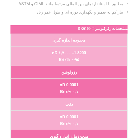
مطابق با استانداردهای بین المللی مرتبط مانند OIML و ASTM
نیاز کم به تعمیر و نگهداری دوره ای و طول عمر زیاد
مشخصات رفرکتومتر DR6100-T
محدوده اندازه گیری
1.3200– ۱٫۷۰۰۰ nD
۰-۹۵ %Brix
رزولوشن
0.0001 nD
۰٫۱ %Brix
دقت
0.0001 nD
۰٫۱ %Brix
مدت زمان اندازه گیری