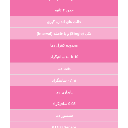
حدود ۴ ثانیه
حالت های اندازه گیری
تکی (Single) و با فاصله (Interval)
محدوده کنترل دما
10 تا ۸۰ سانتیگراد
دقت دما
± ۰٫۱ سانتیگراد
پایداری دما
0.05 سانتیگراد
سنسور دما
PT100 Sensor