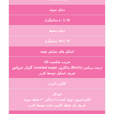
دمای نمونه
10 تا ۸۰ سانتیگراد
دمای محیط
15 تا ۳۵ سانتیگراد
اسکیل های نمایش نتیجه
ضریب شکست nD
درصد بریکس (%Brix) ساکاروز، inverted sugar، گلوکز، فروکتوز
تعریف اسکیل توسط کاربر
کالیبره کردن
خودکار
کالیبراسیون تولید کننده تا حداکثر ۳۰ نقطه نمونه
تعریف یک نقطه کالیبره شده توسط کاربر