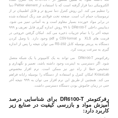
الکترونیکی دما قرار گرفته است که با استفاده از Peltier element دما
را تنطیم می کند. این روش کنترل دما سریع تر و قابل اطمینان تر از
ترموستات حمام آب است. صفحه تخت فولادی ضد زنگ استفاده شده
در برابر مواد خورنده بسیار مقاوم است و به آسانی تمیز می شود.
دیتابیس داخلی DR6100-T تا ۹۹ روش اندازه گیری قابل تعریف و ۹۹۹
نتیجه آخر را با تمام جزییات ذخیره می کند. امکان گرفتن خروجی در
فرمت های XLS و CSV-format و pdf وجود دارد. با وصل کردن
دستگاه به پرینتر بوسیله کابل RS-232 می توان نتیجه را پس از اندازه
گیری به سرعت پرینت کرد.
رفرکتومتر DR6100-T می تواند به یک کامپیوتر یا یک شبکه متصل
شود. اگر دسترسی به اینترنت وجود داشته باشد، تعمیر و نگهداری و
تشخیص خطا از راه دور نیز ممکن است. نرم افزار مخصوص
KrüssLab امکان کنترل و استفاده از دستگاه را بوسیله رایانه فراهم
می کند. همچنین از طریق این نرم افزار می توان به ۹۹۹ نتیجه آخر
حتی در زمان خاموش بودن دستگاه دسترسی داشت.
رفرکتومتر DR6100-T برای شناسایی درصد
آمیزش مواد و بازرسی کیفیت در صنایع زیر
کاربرد دارد: