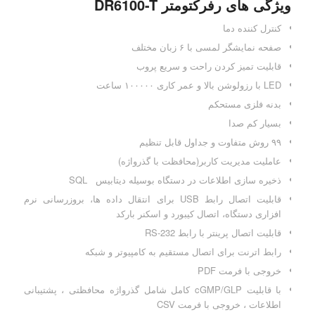
ویژگی های رفرکتومتر DR6100-T
کنترل کننده دما
صفحه نمایشگر لمسی با ۶ زبان مختلف
قابلیت تمیز کردن راحت و سریع پروب
LED با رزولوشن بالا و عمر کاری ۱۰۰۰۰۰ ساعت
بدنه فلزی مستحکم
بسیار کم صدا
۹۹ روش متفاوت و جداول قابل تنظیم
عاملیت مدیریت کاربر(محافظت با گذرواژه)
ذخیره سازی اطلاعات در دستگاه بوسیله دیتابیس SQL
قابلیت اتصال رابط USB برای انتقال داده ها، بروزرسانی نرم
افزاری دستگاه، اتصال کیبورد و اسکنر بارکد
قابلیت اتصال پرینتر با رابط RS-232
رابط اترنت برای اتصال مستقیم به کامپیوتر و شبکه
خروجی با فرمت PDF
با قابلیت cGMP/GLP کامل شامل گذرواژه محافظتی ، پشتیبانی
اطلاعات ، خروجی با فرمت CSV