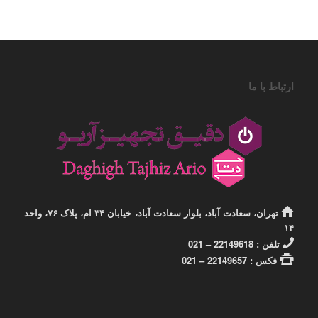
ارتباط با ما
تهران، سعادت آباد، بلوار سعادت آباد، خیابان ۳۴ ام، پلاک ۷۶، واحد
۱۴
تلفن : 22149618 – 021
فکس : 22149657 – 021