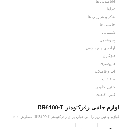
آشامیدنی ها
غذاها
شکر و شیرینی ها
چاشنی ها
شیمیایی
پتروشیمی
آرایشی و بهداشتی
فلزکاری
داروسازی
آب و فاضلاب
تحقیقات
کنترل خلوص
کنترل کیفیت
لوازم جانبی رفرکتومتر DR6100-T
لوازم جانبی زیر را می توان برای رفرکتومتر DR6100-T سفارش داد: