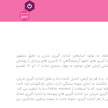
 (Krüss) در شهر هامبورگ قرار دارد و با بیش از ۲۰۰ سال سابقه، به تولید ابزارهای اندازه گیری مدرن و دقیق مشهور
دازه گیری های دقیق آزمایشگاهی تا کاربری های پرتابل را پوشش
می دهند. رفرکتومتر های دیجیتال آزمایشگاهی شرکت کروز با عنوان سری DR6000 بر اساس آپشن های موجود به چهار دسته‌ی ساده، T، Fو TF تقسیم
است. و با هر دو آپشن کنترل کننده دما و سلول اندازه گیری جریان
می کند. از آنجاکه ضریب شکست به دمای نمونه بستگی دارد، دمای رفرکتومتر باید ثابت
نگه داشته شود. به همین منظور در DR6000-TF یک کنترل کننده الکترونیکی دما قرار گرفته است که با استفاده از Peltier element دما را تنطیم می کند.
یری جریان نیز اندازه گیری های پیوسته یا اندازه گیری تعداد
پس از هر اندازه گیری، نمونه جدید با نمونه پیشین جایگزین می