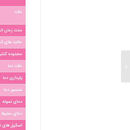
دقت
مدت زمان اند
حالت های اند
محدوده کنتر
رفرکتومتر آلمانی کروز
دقت دما
DR6100-TF
پایداری دما
سنسور دما
دمای نمونه
دمای محیط
اسکیل های ن