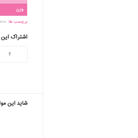
وزن
برچسب ها:
eter
اشتراک این
شاید این موا