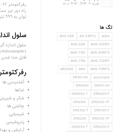
فوریه 17, 2018 - 10:00 ب.ظ
توان به ۹۹۹ نتیجه آخر حتی در زمان خاموش بودن دستگاه دسترسی داشت.
تگ ها
سلول اندا
AHS-50B
AH-21RFG
abbe
AHS-50N
AHS-50DRY
(r
AHS-75B
AHS-50RFG
قابل جدا شدن ا
AHS-75N
AHS-75DRY
AR2008
AR4
AHS-75RFG
رفرکتومتر DR6000-TF برای شناسایی درصد آمیزش مواد و بازرسی کیفیت در صنایع زیر کار
DR101-60
autoclave
آشامیدنی ها
DR6000
DR301-95
غذاها
DR6000-T
DR6000-F
شکر و شیرینی
DR6100
DR6000-TF
چاشنی ها
DR6100-T
DR6100-F
شیمیایی
DR6200
DR6100-TF
پتروشیمی
DR6200-T
DR6200-F
آرایشی و بهد