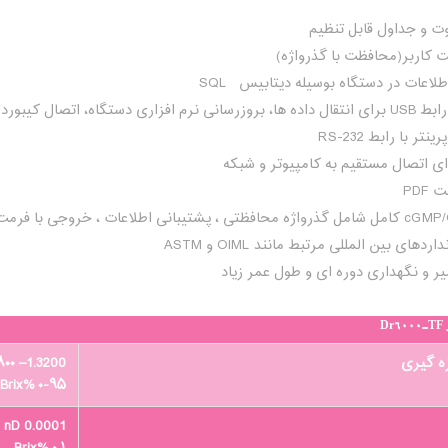
 کاربر(محافظت با گذرواژه)
لاعات در دستگاه بوسیله دیتابیس SQL
 اتصال کیبورد و اسکنر بارکد
تر با رابط RS-232
ای اتصال مستقیم به کامپیوتر و شبکه
PDF
دهای بین المللی مرتبط مانند OIML و ASTM
یر و نگهداری دوره ای و طول عمر زیاد
D
ه گیری
1.3200– ۱٫۵۸۰۰ nD
۰-۹۵ %Brix
0.0001 nD