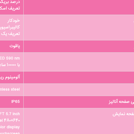
درصد بریکس (%Brix) ساکاروز، rted sugar
تعریف اسکی
خودکار
کالیبراسیون تول
تعریف یک ن
یاقوت
ED 590 nm
با ۱۰۰۰۰۰ ساعت عمر کاری
آلومینوم ر
nless steel
 صفحه آنالیز
IP65
حه نمایش
T 5.7 inch
۶۴۰×۴۸۰ pixel
lor display
ouchscreen