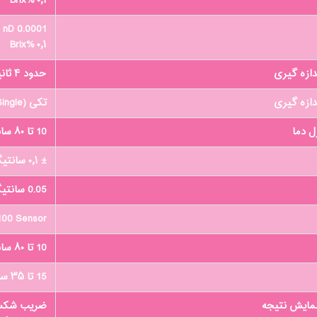
۰٫۱ %Brix
0.0001 nD
۰٫۱ %Brix
ازه گیری
حدود ۴ ثانیه
ازه گیری
تکی (Single) و با فاصله (Interval)
ل دما
10 تا ۸۰ سانتیگراد
± ۰٫۱ سانتیگراد
0.05 سانتیگراد
00 Sensor
10 تا ۸۰ سانتیگراد
15 تا ۳۵ سانتیگراد
مایش نتیجه
ضریب شکست