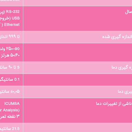
صال
RS-232 (پرینتر)
USB (خروجی داده و آپدیت دستگاه)
Ethernet ( کنترل از راه دور و LIMS)
اندازه گیری شده
تا ۹۹۹ اندازه گیری
90–۲۵۰ ولت
۵۰/۶۰ هرتز
ه گیری دما
5 تا ۹۰ سانتیگراد
0.1 سانتیگراد
یری دما
±۰٫۰۵ سانتیگراد
شی از تغییرات دما
ICUMSA
(International Commission for Uniform Methods of Sugar Analysis)
۳ نقطه تعریف شده توسط کاربر
21.5 سانتیمتر در ۱۵ سانتیمتر در ۳۴٫۵ سانتیمتر