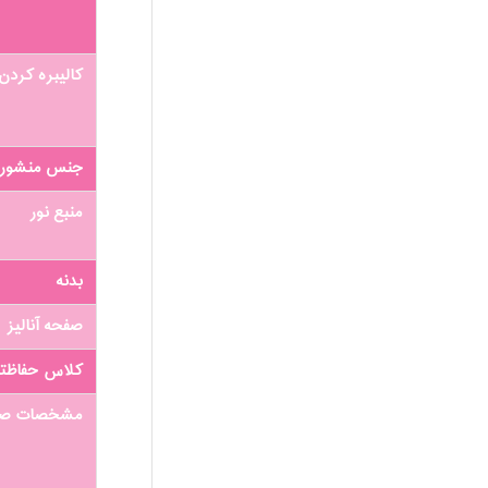
کالیبره کردن
جنس منشور
منبع نور
بدنه
صفحه آنالیز
کلاس حفاظتی
مشخصات صف