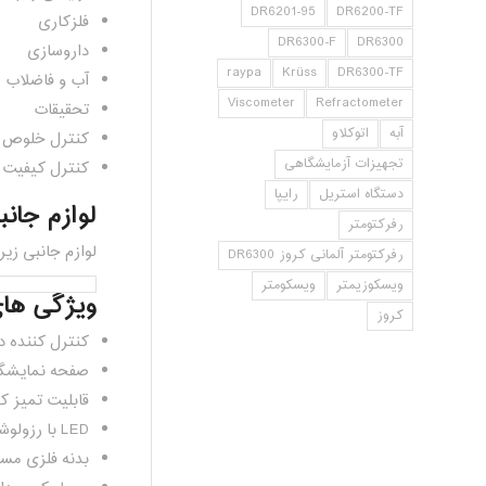
DR6201-95
DR6200-TF
فلزکاری
DR6300-F
DR6300
داروسازی
raypa
Krüss
DR6300-TF
آب و فاضلاب
Viscometer
Refractometer
تحقیقات
آبه
اتوکلاو
کنترل خلوص
تجهیزات آزمایشگاهی
کنترل کیفیت
دستگاه استریل
رایپا
لوازم جانبی ر
رفرکتومتر
لوازم جانبی زیر را می 
رفرکتومتر آلمانی کروز DR6300
ویسکوزیمتر
ویسکومتر
ویژگی های رفر
کروز
کنترل کننده د
صفحه نمایشگر لمسی ب
قابلیت تمیز 
LED با رزولوشن بالا و عمر کاری ۱۰۰۰۰۰ ساعت
بدنه فلزی مس