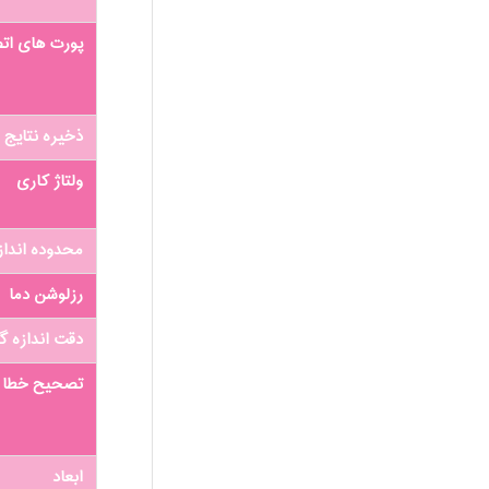
پورت های ات
ذخیره نتایج 
ولتاژ کاری
محدوده انداز
رزلوشن دما
دقت اندازه گ
تصحیح خطا نا
ابعاد