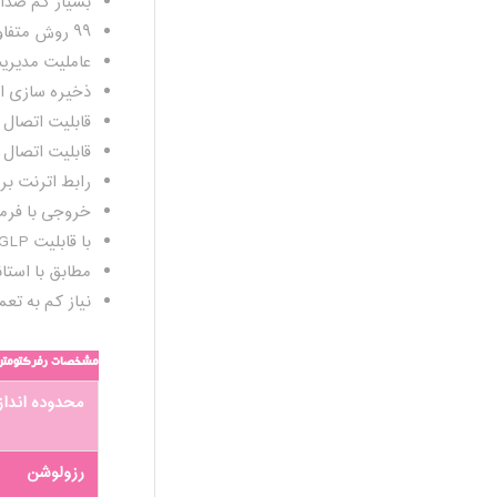
بسیار کم صدا
۹۹ روش متفاوت و جداول قابل تنظیم
عاملیت مدیریت
ذخیره سازی اط
قابلیت اتصال رابط USB برای انتقال داده ها، بروزرسانی نرم افزاری دستگاه،
قابلیت اتصال پرین
رابط اترنت بر
خروجی با فرمت 
با قابلیت cGMP/GLP کامل شامل گذرواژه محافظتی ، پشتیبانی اطلاعات ، خروجی با فرمت CSV
مطابق با استاندار
نیاز کم به تعم
مشخصات رفرکتومتر r6000-TF
محدوده انداز
رزولوشن