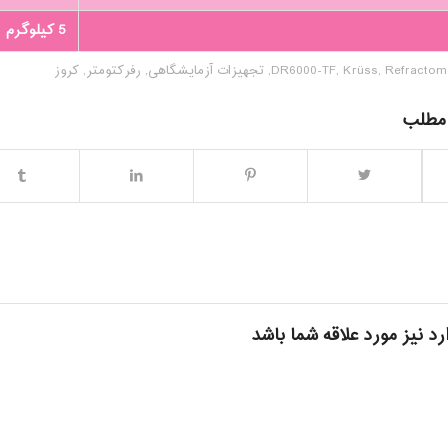
5 کیلوگرم
Refractom
,
Krüss
,
DR6000-TF
,
تجهیزات آزمایشگاهی
,
رفرکتومتر
,
کروز
 مطلب
رد نیز مورد علاقه شما باشد