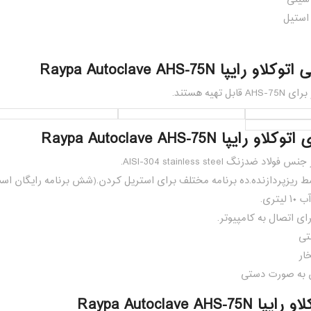
رایپا Raypa Autoclave AHS-75N
ل تهیه هستند.
ایپا Raypa Autoclave AHS-75N
د ضدزنگ AISI-304 stainless steel.
ط ریزپردازنده.ده برنامه مختلف برای استریل کردن.(شش برنامه رایگان اس
تری.
تی
ار
 به صورت دستی
Raypa Autoclave AHS-