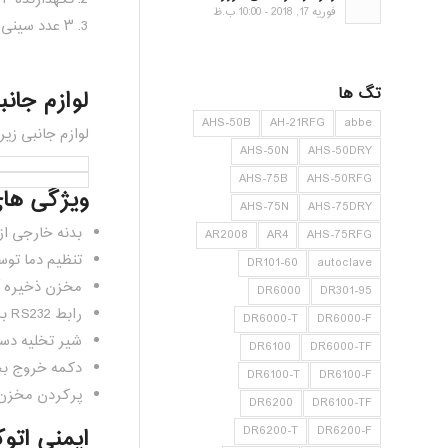
فوریه 17, 2018 - 10:00 ب.ظ
۳ عدد سینی استیل
تگ ها
لوازم جانبی اتوکلاو 
AHS-50B
AH-21RFG
abbe
لوازم جانبی زیر برای AHS-75N قاب
AHS-50N
AHS-50DRY
AHS-75B
AHS-50RFG
ویژگی های اتوکلاو ر
AHS-75N
AHS-75DRY
بدنه خارجی از جنس فولا
AR2008
AR4
AHS-75RFG
تنظیم دما توس
DR101-60
autoclave
مخزن ذخیره آب ۱۰ لی
DR6000
DR301-95
رابط RS232 برای اتصال به کامپیوتر.
DR6000-T
DR6000-F
شیر تخلیه دس
DR6100
DR6000-TF
دکمه خروج بخ
DR6100-T
DR6100-F
پرکردن مخزن
DR6200
DR6100-TF
DR6200-T
DR6200-F
ایمنی اتوکلاو رایپا 75N