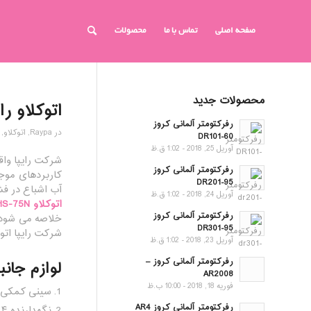
صفحه اصلی
تماس با ما
محصولات
محصولات جدید
اتوکلاو رایپا 5N
رفرکتومتر آلمانی کروز
در
Raypa
,
اتوکلاو
,
DR101-60
آوریل 25, 2018 - 1:02 ق.ظ
شرکت رایپا واق
رفرکتومتر آلمانی کروز
کاربردهای موجو
DR201-95
آب اشباع در فشار و دمای
آوریل 24, 2018 - 1:02 ق.ظ
اتوکلاو AHS-75N
رفرکتومتر آلمانی کروز
DR301-95
شرکت رایپا اتوکلاو AHS-75N را برای استریل کردن Culture Media، شیشه، مایعات، پلاستیک، وسایل فلز
آوریل 23, 2018 - 1:02 ق.ظ
رفرکتومتر آلمانی کروز –
لوازم جانبی همراه
AR2008
فوریه 18, 2018 - 10:00 ب.ظ
سینی کمکی
رفرکتومتر آلمانی کروز AR4
نگهدارنده ۴ سینی