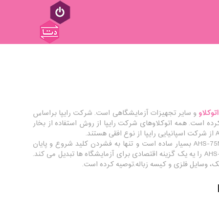
اتوکلاو
و سایر تجهیزات آزمایشگاهی است. شرکت رایپا براساس
کرده است. همه اتوکلاوهای شرکت رایپا از روش استفاده از بخار
با گنجایش محفظه ی ۷۵ لیتر، از سری AHS شرکت رایپا است. کار با AHS-75N بسیار ساده است و تنها به فشردن کلید شروع و پایان
خلاصه می شود. تعمیر و نگهداری آسان و کم هزینه به همرا طیف وسیعی از کاربردها AHS-75N را یه یک گزینه اقتصادی برای آزمایشگاه ها تبدیل می کند.