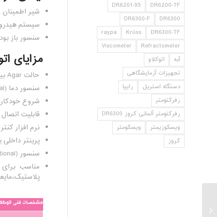
DR6201-95
DR6200-TF
شیر اطمینان و
DR6300-F
DR6300
سیستم هیدرول
raypa
Krüss
DR6300-TF
سنسور باز بو
Viscometer
Refractometer
مزایای اتوکلاو رایپا N
آبه
اتوکلاو
تجهیزات آزمایشگاهی
حالت Agar بین۴۰ تا ۸۰ درجه سانتیگراد.
دستگاه استریل
رایپا
سنسور دما (optional).
رفرکتومتر
شروع خودکار ق
رفرکتومتر آلمانی کروز DR6300
قابلیت اتصال ب
نرم افزار کنترل کنند
ویسکوزیمتر
ویسکومتر
پرینتر داخلی یا خارج
کروز
سنسور (optional)
مناسب برای 
پلاستیک،مایعا
مشخصات فنی اتوکلاو رایپا ave AHS-75N
اتوکلاو رایپا AHS-50DRY