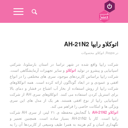
اتوکلاو رایپا AH-21N2
در
Raypa
,
اتوکلاو
,
محصولات
شرکت رایپا واقع شده در شهر تراسا در استان بارسلونا، شرکتی
اسپانیایی و پیشرو در تولید
اتوکلاو
و سایر تجهیزات آزمایشگاهی است.
شرکت رایپا براساس کاربردهای موجود، سری های مختلفی را در انواع
افقی و عمودی و در ابعاد گوناگون ارائه کرده است. همه اتوکلاوهای
شرکت رایپا از روش استفاده از بخار آب اشباع در فشار و دمای بالا
برای استریل کردن استفاده می کنند. اتوکلاوهای سری AH از شرکت
اسپانیایی رایپا از نوع افقی هستند. هر یک از مدل های این سری
ویژگی ها و امکانت خاصی را فراهم می کند.
اتوکلاو AH-21N2
با گنجایش محفظه ی ۲۱ لیتر، از سری AH شرکت
رایپا است. کار با AH-21N2 بسیار ساده است. همچنین تعمیر و
نگهداری آسان و کم هزینه به همرا طیف وسیعی از کاربردها آن را یه