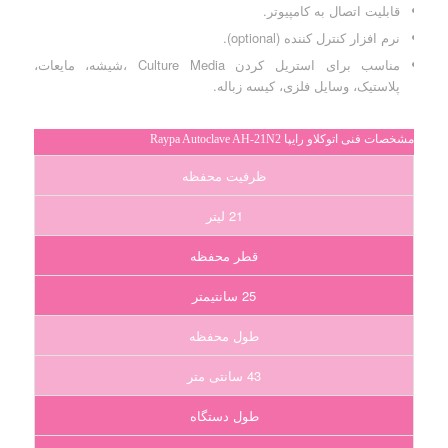
قابلیت اتصال به کامپیوتر.
نرم افزار کنترل کننده (optional).
مناسب برای استریل کردن Culture Media ،شیشه، مایعات،
پلاستیک، وسایل فلزی، کیسه زباله.
مشخصات فنی اتوکلاو رایپا Raypa Autoclave AH-21N2
ظرفیت محفظه
21 لیتر
قطر محفظه
25 سانتیمتر
طول محفظه
43 سانتی متر
طول دستگاه