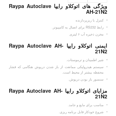
ویژگی های اتوکلاو رایپا Raypa Autoclave
AH-21N2
کنترل با ریزپردازنده
رابط RS232 برای اتصال به کامپیوتر.
مخزن ذخیره آب ۶ لیتری
ایمنی اتوکلاو رایپا Raypa Autoclave AH-
21N2
شیر اطمینان و ترموستات.
سیستم هیدرولیکی ممانعت از باز شدن درپوش هنگامی که فشار
محفظه بیشتر از محیط است.
سنسور باز بودن درپوش.
مزایای اتوکلاو رایپا Raypa Autoclave AH-
21N2
مناسب برای مایع و جامد.
شروع خودکار قابل برنامه ریزی.