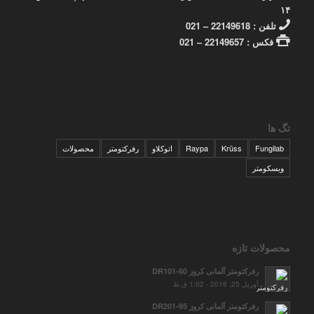
۱۴
تلفن : 22149618 – 021
فکس : 22149657 – 021
تگ ها
Fungilab
Krüss
Raypa
اتوکلاو
رفرکتومتر
محصولات
ویسکومتر
محصولات تازه
رفرکتومتر آلمانی کروز DR101-60
آوریل 25, 2018 - 1:02 ق.ظ
رفرکتومتر آلمانی کروز DR201-95