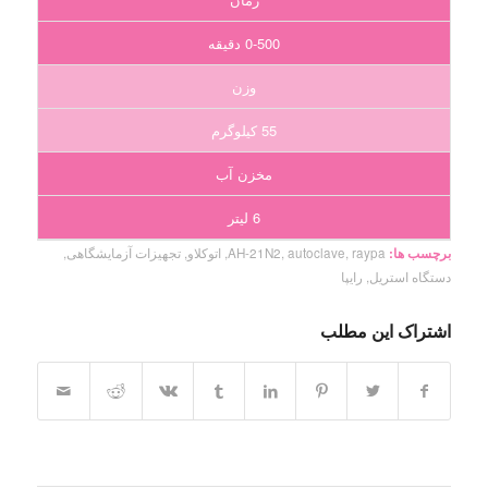
0-500 دقیقه
وزن
55 کیلوگرم
مخزن آب
6 لیتر
برچسب ها:
raypa
,
autoclave
,
AH-21N2
,
اتوکلاو
,
تجهیزات آزمایشگاهی
,
دستگاه استریل
,
رایپا
اشتراک این مطلب