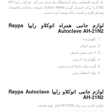
یک گزینه اقتصادی برای آزمایشگاه ها تبدیل می کند. شرکت رایپا AH-
21N2 را برای استریل کردن Culture Media، شیشه، مایعات، پلاستیک،
وسایل فلزی و کیسه زباله.توصیه کرده است.
لوازم جانبی همراه اتوکلاو رایپا Raypa
Autoclave AH-21N2
نگهدارنده
سینی کمکی
۳ عدد سینی استیل
نگهدارنده ۴ سینی
گیره برای جابجا کردن سینی
لوله انعطاف پذیر
لوازم جانبی اتوکلاو رایپا Raypa Autoclave
AH-21N2
لوازم جانبی زیر برای AH-21N2 قابل تهیه هستند.