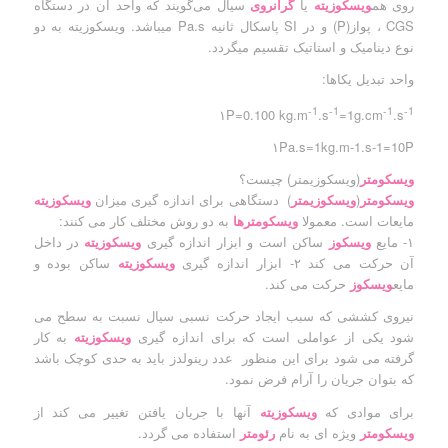
روی هم
ویسکوزیته
یا
گرانروی
سیال می‌گویند که واحد آن در دستگاه
CGS ، پواز(P) و در SI پاسکال ثانیه Pa.s میباشد. ویسکوزیته به دو
نوع دینامیک و استاتیک تقسیم میگردد.
واحد تبدیل یکاها:
-1
-1
-1
-1
۱P=0.100 kg.m
.s
=1g.cm
.s
۱Pa.s=1kg.m-1.s-1=10P
ویسکومتر
(ویسکوزیمتر) چیست؟
ویسکومتر
(
ویسکوزیمتر
) دستگاهی برای اندازه گیری میزان
ویسکوزیته
مایعات است. معمولا
ویسکومترها
به دو روش مختلف کار می کنند:
۱- مایع
ویسکوز
ساکن است و ابزار اندازه گیری
ویسکوزیته
در داخل
آن حرکت می کند ۲- ابزار اندازه گیری
ویسکوزیته
ساکن بوده و
مایع
ویسکوز
حرکت می کند.
نیروی کششی که سبب ایجاد حرکت نسبی سیال نسبت به سطح می
شود یکی از عواملی است که برای اندازه گیری
ویسکوزیته
به کار
گرفته می شود برای این منظور عدد رینولدز باید به حدی کوچک باشد
که بتوان جریان را آرام فرض نمود.
برای موادی که
ویسکوزیته
آنها با جریان یافتن تغییر می کند از
ویسکومتر
ویژه ای به نام
رئومتر
استفاده می گردد.