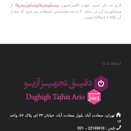
لازم به ذکر است جهت کالیبراسیون
ویسکومترها
(
ویسکوزیمترها
) از
ویسکوزیته آب در دمای ۲۰ درجه سلسیوس استفاده می شود که مقدار
آن mPa.s 1.002 است.
ارتباط با ما
تهران، سعادت آباد، بلوار سعادت آباد، خیابان ۳۴ ام، پلاک ۷۶، واحد
۱۴
تلفن : 22149618 – 021