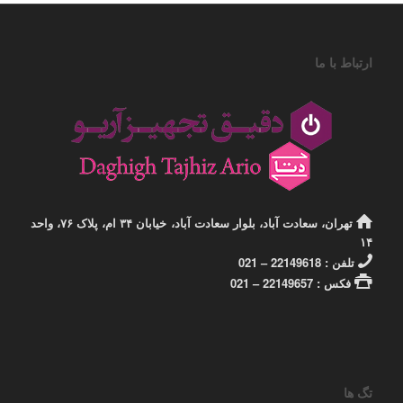
ارتباط با ما
تهران، سعادت آباد، بلوار سعادت آباد، خیابان ۳۴ ام، پلاک ۷۶، واحد
۱۴
تلفن : 22149618 – 021
فکس : 22149657 – 021
تگ ها