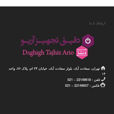
ارتباط با ما
تهران، سعادت آباد، بلوار سعادت آباد، خیابان ۳۴ ام، پلاک ۷۶، واحد
۱۴
تلفن : 22149618 – 021
فکس : 22149657 – 021