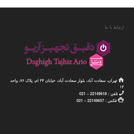
ارتباط با ما
تهران، سعادت آباد، بلوار سعادت آباد، خیابان ۳۴ ام، پلاک ۷۶، واحد
۱۴
تلفن : 22149618 – 021
فکس : 22149657 – 021