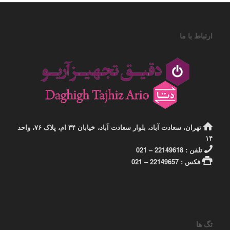
ارتباط با ما
تهران، سعادت آباد، بلوار سعادت آباد، خیابان ۳۴ ام، پلاک ۷۶، واحد
۱۴
تلفن : 22149618 – 021
فکس : 22149657 – 021
تگ ها