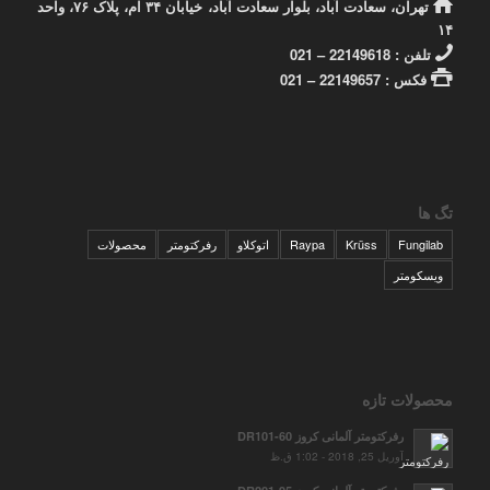
تهران، سعادت آباد، بلوار سعادت آباد، خیابان ۳۴ ام، پلاک ۷۶، واحد
۱۴
تلفن : 22149618 – 021
فکس : 22149657 – 021
تگ ها
Fungilab
Krüss
Raypa
اتوکلاو
رفرکتومتر
محصولات
ویسکومتر
محصولات تازه
رفرکتومتر آلمانی کروز DR101-60
آوریل 25, 2018 - 1:02 ق.ظ