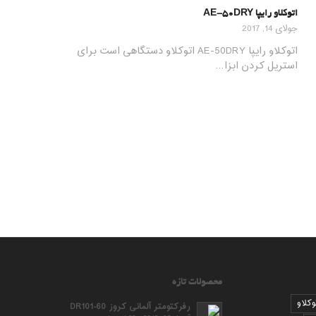
اتوکلاو رایپا AE-50DRY
جولای 14, 2017
اتوکلاو رایپا AE-50DRY اتوکلاو دستگاهی است برای
استریل کردن ابزا…
محصولات تازه
وکلاو
رفرکتومتر آلمانی کروز DR101-60